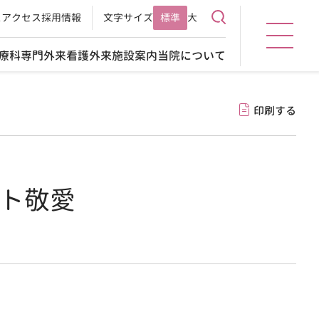
ス
アクセス
採用情報
文字サイズ
標準
大
療科
専門外来
看護外来
施設案内
当院について
印刷する
ート敬愛