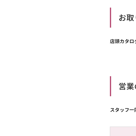
お取
店頭カタロ
営業
スタッフ一