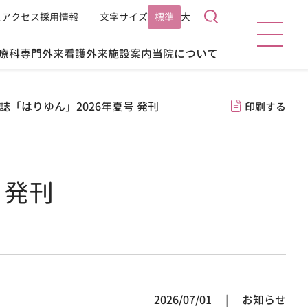
ス
アクセス
採用情報
文字サイズ
標準
大
療科
専門外来
看護外来
施設案内
当院について
誌「はりゆん」2026年夏号 発刊
印刷する
 発刊
2026/07/01
お知らせ