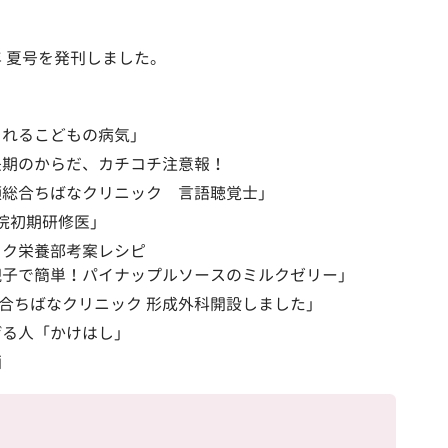
年 夏号を発刊しました。
られるこどもの病気」
長期のからだ、カチコチ注意報！
頭総合ちばなクリニック 言語聴覚士」
病院初期研修医」
ック栄養部考案レシピ
親子で簡単！パイナップルソースのミルクゼリー」
 「中頭総合ちばなクリニック 形成外科開設しました」
げる人「かけはし」
画